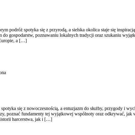
rym podróż spotyka się z przyrodą, a sielska okolica staje się inspir
 do gospodarstw, poznawaniu lokalnych tradycji oraz szukaniu wyjąt
Europie, a […]
ona
spotyka się z nowoczesnością, a entuzjazm do służby, przygody i wyc
rzy, poznać fundamenty tej wyjątkowej wspólnoty oraz odkrywać, jak w
torii harcerstwa, jak i […]