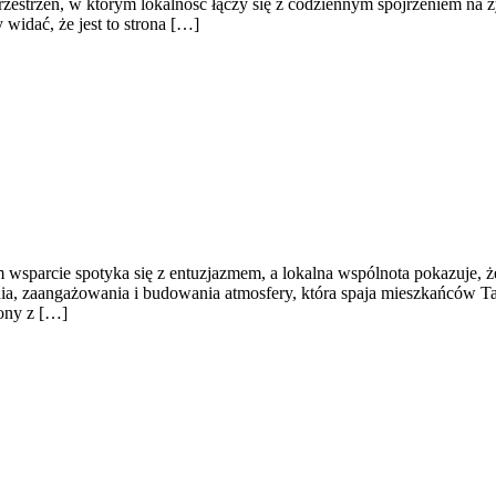
rzestrzeń, w którym lokalność łączy się z codziennym spojrzeniem na ży
widać, że jest to strona […]
wsparcie spotyka się z entuzjazmem, a lokalna wspólnota pokazuje, że
a, zaangażowania i budowania atmosfery, która spaja mieszkańców Tar
zony z […]