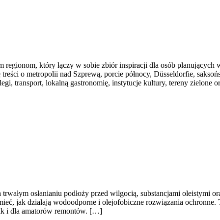
regionom, który łączy w sobie zbiór inspiracji dla osób planujących
ę treści o metropolii nad Szprewą, porcie północy, Düsseldorfie, sakso
i, transport, lokalną gastronomię, instytucje kultury, tereny zielone o
 trwałym osłanianiu podłoży przed wilgocią, substancjami oleistymi ora
umieć, jak działają wodoodporne i olejofobiczne rozwiązania ochronne. 
ak i dla amatorów remontów. […]